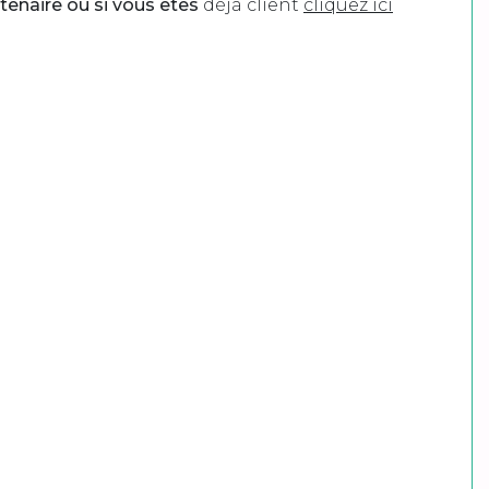
tenaire ou si vous êtes
déjà client
cliquez ici