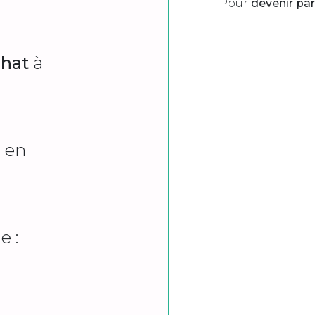
Pour
devenir par
chat
à
z en
 :