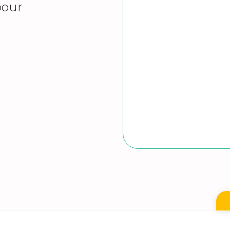
our
E